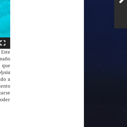
Este
maño
l que
lysia
ido a
ento
zarse
poder