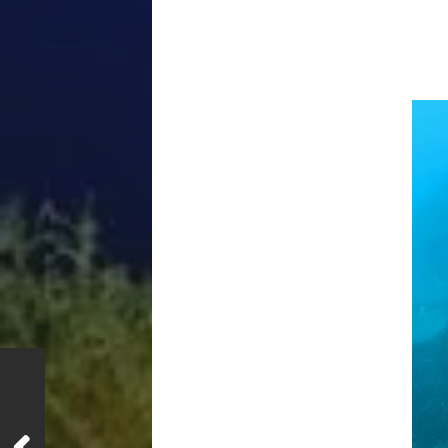
Repr
de
víde