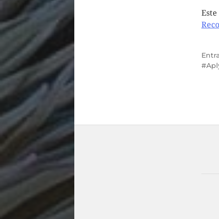
Este
Reco
Entr
Apl