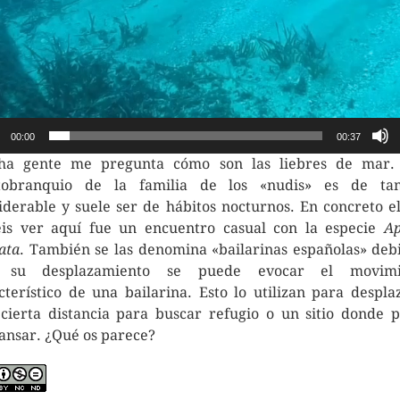
00:00
00:37
ha gente me pregunta cómo son las liebres de mar. 
stobranquio de la familia de los «nudis» es de ta
iderable y suele ser de hábitos nocturnos. En concreto e
is ver aquí fue un encuentro casual con la especie
Ap
iata
. También se las denomina «bailarinas españolas» deb
 su desplazamiento se puede evocar el movimi
cterístico de una bailarina. Esto lo utilizan para despla
cierta distancia para buscar refugio o un sitio donde 
ansar. ¿Qué os parece?