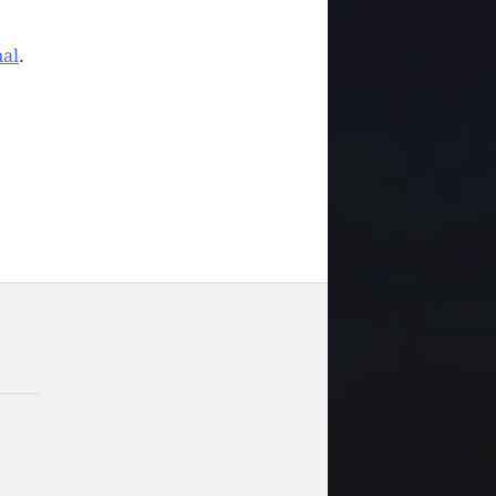
nal
.