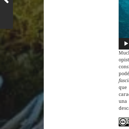
Muc
opi
cons
podé
fasc
que
cara
una 
desc