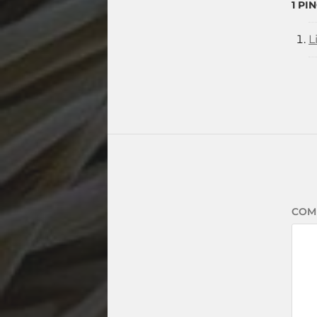
1 PI
L
COM